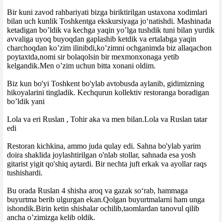
Bir kuni zavod rahbariyati bizga biriktirilgan ustaxona xodimlari
bilan uch kunlik Toshkentga ekskursiyaga jo‘natishdi. Mashinada
ketadigan bo’ldik va kechga yaqin yo’lga tushdik tuni bilan yurdik
avvaliga uyoq buyoqdan gaplashib ketdik va ertalabga yaqin
charchoqdan ko’zim ilinibdi,ko’zimni ochganimda biz allaqachon
poytaxtda,nomi sir bolaqolsin bir mexmonxonaga yetib
kelgandik.Men o’zim uchun bitta xonani oldim.
Biz kun bo'yi Toshkent bo'ylab avtobusda aylanib, gidimizning
hikoyalarini tingladik. Kechqurun kollektiv restoranga boradigan
bo’ldik yani
Lola va eri Ruslan , Tohir aka va men bilan.Lola va Ruslan tatar
edi
Restoran kichkina, ammo juda qulay edi. Sahna bo'ylab yarim
doira shaklida joylashtirilgan o'nlab stollar, sahnada esa yosh
gitarist yigit qo'shiq aytardi. Bir nechta juft erkak va ayollar raqs
tushishardi.
Bu orada Ruslan 4 shisha aroq va gazak so‘rab, hammaga
buyurtma berib ulgurgan ekan.Qolgan buyurtmalarni ham unga
ishondik.Birin ketin shishalar ochilib,taomlardan tanovul qilib
ancha o’zimizga kelib oldik.