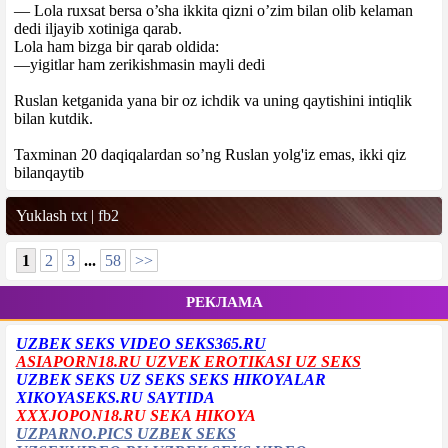
— Lola ruxsat bersa o’sha ikkita qizni o’zim bilan olib kelaman
dedi iljayib xotiniga qarab.
Lola ham bizga bir qarab oldida:
—yigitlar ham zerikishmasin mayli dedi
Ruslan ketganida yana bir oz ichdik va uning qaytishini intiqlik
bilan kutdik.
Taxminan 20 daqiqalardan so’ng Ruslan yolg'iz emas, ikki qiz
bilanqaytib
Yuklash
txt
|
fb2
1
2
3
...
58
>>
РЕКЛАМА
UZBEK SEKS VIDEO SEKS365.RU
ASIAPORN18.RU UZVEK EROTIKASI UZ SEKS
UZBEK SEKS UZ SEKS SEKS HIKOYALAR
XIKOYASEKS.RU SAYTIDA
XXXJOPON18.RU SEKA HIKOYA
UZPARNO.PICS UZBEK SEKS