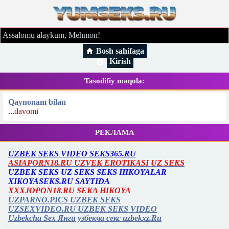
Assalomu alaykum, Mehmon!
Bosh sahifaga
Kirish
Tasodifiy maqola:
Qaynonam bilan
...
davomi
РЕКЛАМА
UZBEK SEKS VIDEO SEKS365.RU
ASIAPORN18.RU UZVEK EROTIKASI UZ SEKS
UZBEK SEKS UZ SEKS SEKS HIKOYALAR
XIKOYASEKS.RU SAYTIDA
XXXJOPON18.RU SEKA HIKOYA
UZPARNO.PICS UZBEK SEKS
UZSEXVIDEO.RU UZBEK SEKS VIDEO
Uzbekcha Sex Янги узбекча секс uzbekxz.Ru