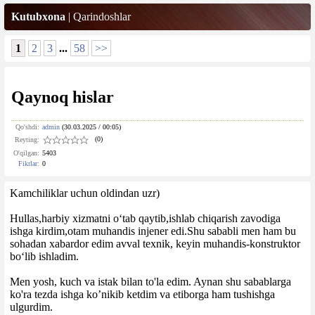
Kutubxona
|
Qarindoshlar
1
2
3
...
58
>>
Qaynoq hislar
Qo'shdi:
admin
(30.03.2025 / 00:05)
(0)
Reyting:
O'qilgan:
5403
Fikrlar
:
0
Kamchiliklar uchun oldindan uzr)
Hullas,harbiy xizmatni o‘tab qaytib,ishlab chiqarish zavodiga
ishga kirdim,otam muhandis injener edi.Shu sababli men ham bu
sohadan xabardor edim avval texnik, keyin muhandis-konstruktor
bo‘lib ishladim.
Men yosh, kuch va istak bilan to'la edim. Aynan shu sabablarga
ko'ra tezda ishga ko’nikib ketdim va etiborga ham tushishga
ulgurdim.