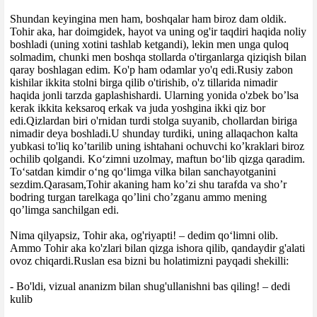
Shundan keyingina men ham, boshqalar ham biroz dam oldik.
Tohir aka, har doimgidek, hayot va uning og'ir taqdiri haqida noliy
boshladi (uning xotini tashlab ketgandi), lekin men unga quloq
solmadim, chunki men boshqa stollarda o'tirganlarga qiziqish bilan
qaray boshlagan edim. Ko'p ham odamlar yo'q edi.Rusiy zabon
kishilar ikkita stolni birga qilib o'tirishib, o'z tillarida nimadir
haqida jonli tarzda gaplashishardi. Ularning yonida o'zbek bo’lsa
kerak ikkita keksaroq erkak va juda yoshgina ikki qiz bor
edi.Qizlardan biri o'rnidan turdi stolga suyanib, chollardan biriga
nimadir deya boshladi.U shunday turdiki, uning allaqachon kalta
yubkasi to'liq ko’tarilib uning ishtahani ochuvchi ko’kraklari biroz
ochilib qolgandi. Ko‘zimni uzolmay, maftun bo‘lib qizga qaradim.
To‘satdan kimdir o‘ng qo‘limga vilka bilan sanchayotganini
sezdim.Qarasam,Tohir akaning ham ko’zi shu tarafda va sho’r
bodring turgan tarelkaga qo’lini cho’zganu ammo mening
qo’limga sanchilgan edi.
Nima qilyapsiz, Tohir aka, og'riyapti! – dedim qo‘limni olib.
Ammo Tohir aka ko'zlari bilan qizga ishora qilib, qandaydir g'alati
ovoz chiqardi.Ruslan esa bizni bu holatimizni payqadi shekilli:
- Bo'ldi, vizual ananizm bilan shug'ullanishni bas qiling! – dedi
kulib